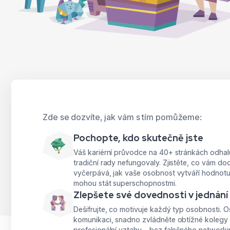
Zde se dozvíte, jak vám s tím pomůžeme:
Pochopte, kdo skutečně jste
Váš kariérní průvodce na 40+ stránkách odhal
tradiční rady nefungovaly. Zjistěte, co vám d
vyčerpává, jak vaše osobnost vytváří hodnotu 
mohou stát superschopnostmi.
Zlepšete své dovednosti v jednání 
Dešifrujte, co motivuje každý typ osobnosti. O
komunikaci, snadno zvládněte obtížné kolegy
profesionální vztahy – bez falešného networki