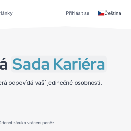
Články
Přihlásit se
Čeština
vá
Sada Kariéra
terá odpovídá vaší jedinečné osobnosti.
0denní záruka vrácení peněz