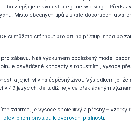
nebo zlepšujete svou strategii networkingu. Představte
týdnu. Místo obecných tipů získáte doporučení utvářen
F si můžete stáhnout pro offline přístup ihned po zak
tak pro zábavu. Náš výzkumem podložený model osobno
nuje osvědčené koncepty s robustními, vysoce přes
sti a jejich vliv na úspěšný život. Výsledkem je, že 
zici v 49 jazycích. Je tudíž nejvíce překládaným význ
zíme zdarma, je vysoce spolehlivý a přesný – vzorky 
em
otevřeném přístupu k ověřování platnosti
.