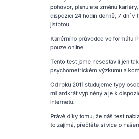
pohovor, plánujete změnu kariéry, 
dispozici 24 hodin denně, 7 dní v 
jistotou.
Kariérního průvodce ve formátu PD
pouze online.
Tento test jsme nesestavili jen 
psychometrickém výzkumu a kombi
Od roku 2011 studujeme typy osobno
miliardkrát vyplněný a je k dispo
internetu.
Právě díky tomu, že náš test nabí
to zajímá, přečtěte si více o naš