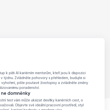
u
tup k pěti AI kariérním mentorům, kteří jsou k dispozici
 v týdnu. Zvládněte pohovory s přehledem, budujte si
ka vyhoření, pište poutavé životopisy a zvládněte změny
alizovanému poradenství.
, ne domněnky
tní test vám může ukázat desítky kariérních cest, o
važovali. Objevte své ideální pracovní prostředí, styl
oření, kariérní hodnoty a mnohem více.