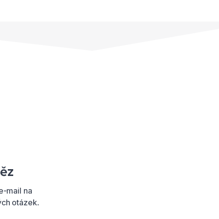
něz
e-mail na
ch otázek.