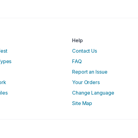
Help
Test
Contact Us
Types
FAQ
Report an Issue
ork
Your Orders
iles
Change Language
Site Map