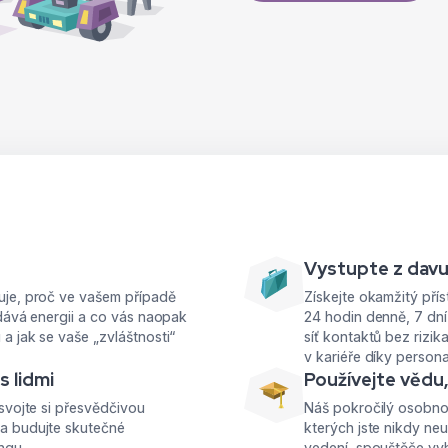
Vystupte z dav
uje, proč ve vašem případě
Získejte okamžitý přís
odává energii a co vás naopak
24 hodin denně, 7 dní
a jak se vaše „zvláštnosti“
síť kontaktů bez rizi
v kariéře díky person
s lidmi
Používejte vědu
svojte si přesvědčivou
Náš pokročilý osobnos
 a budujte skutečné
kterých jste nikdy neu
ngu.
vedení, spouštěče vyh