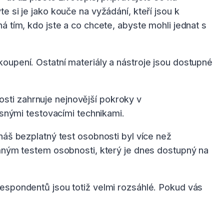
 si je jako kouče na vyžádání, kteří jsou k
á tím, kdo jste a co chcete, abyste mohli jednat s
oupení. Ostatní materiály a nástroje jsou dostupné
sti zahrnuje nejnovější pokroky v
nými testovacími technikami.
náš bezplatný test osobnosti byl více než
amným testem osobnosti, který je dnes dostupný na
respondentů jsou totiž velmi rozsáhlé. Pokud vás