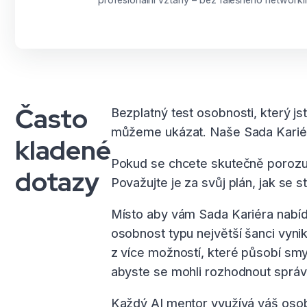
Často
Bezplatný test osobnosti, který js
můžeme ukázat. Naše Sada Kariéra 
kladené
Pokud se chcete skutečně porozum
dotazy
Považujte je za svůj plán, jak se
Místo aby vám Sada Kariéra nabídl
osobnost typu největší šanci vyni
z více možností, které působí smysl
abyste se mohli rozhodnout správ
Každý AI mentor využívá váš osobno