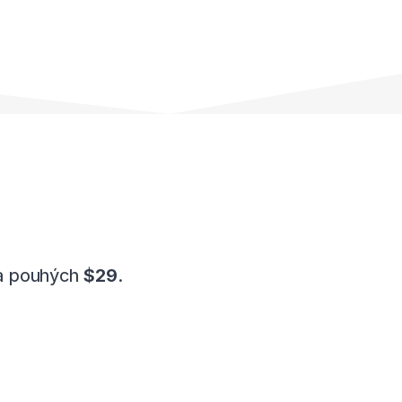
 za pouhých
$29
.