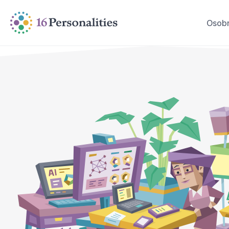
Přeskočit na hlavní obsah
Přejít na možnosti přístupnosti
Osobn