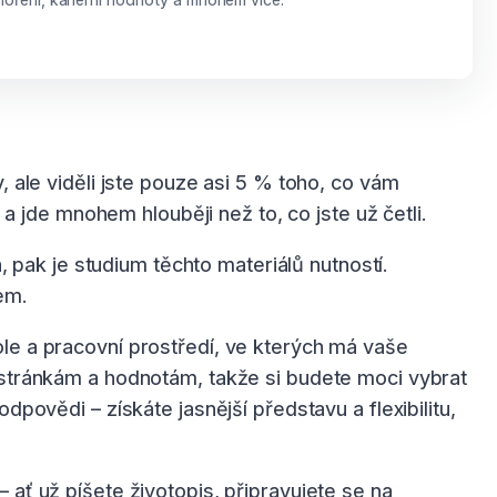
, ale viděli jste pouze asi 5 % toho, co vám
jde mnohem hlouběji než to, co jste už četli.
pak je studium těchto materiálů nutností.
em.
ole a pracovní prostředí, ve kterých má vaše
m stránkám a hodnotám, takže si budete moci vybrat
dpovědi – získáte jasnější představu a flexibilitu,
 ať už píšete životopis, připravujete se na