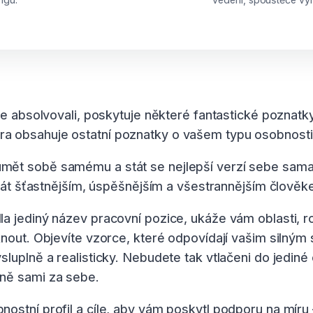
te absolvovali, poskytuje některé fantastické poznatky
obsahuje ostatní poznatky o vašem typu osobnosti a 
ět sobě samému a stát se nejlepší verzí sebe sama, 
 stát šťastnějším, úspěšnějším a všestrannějším člověk
a jediný název pracovní pozice, ukáže vám oblasti, r
knout. Objevíte vzorce, které odpovídají vašim silný
uplně a realisticky. Nebudete tak vtlačeni do jediné o
ně sami za sebe.
stní profil a cíle, aby vám poskytl podporu na míru –