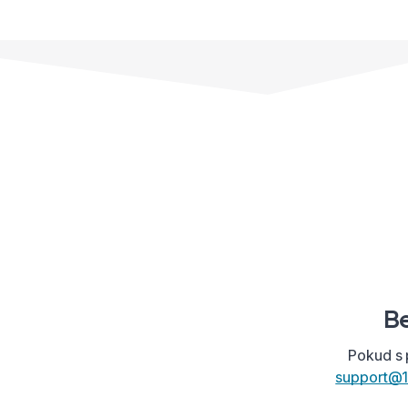
Be
Pokud s 
support@1