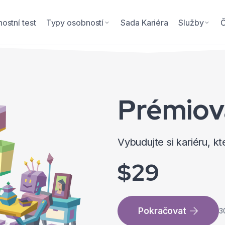
ostní test
Typy osobností
Sada Kariéra
Služby
Prémio
Vybudujte si kariéru, k
$29
Pokračovat
3