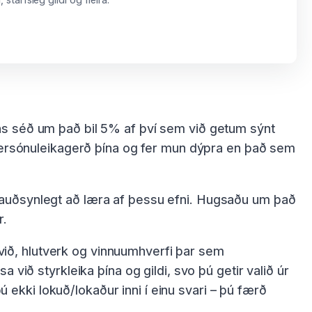
ns séð um það bil 5% af því sem við getum sýnt
 persónuleikagerð þína og fer mun dýpra en það sem
 er nauðsynlegt að læra af þessu efni. Hugsaðu um það
r.
 svið, hlutverk og vinnuumhverfi þar sem
við styrkleika þína og gildi, svo þú getir valið úr
kki lokuð/lokaður inni í einu svari – þú færð