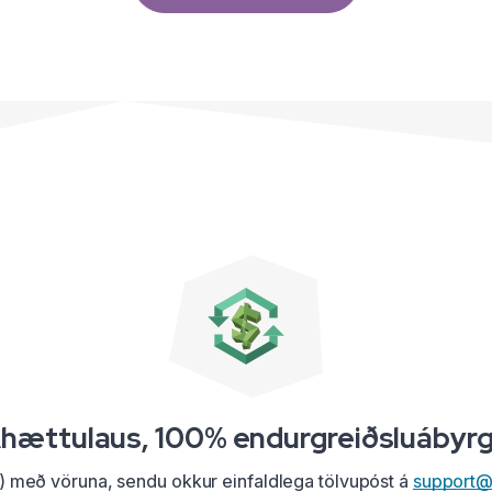
hættulaus, 100% endurgreiðsluábyr
) með vöruna, sendu okkur einfaldlega tölvupóst á
support@