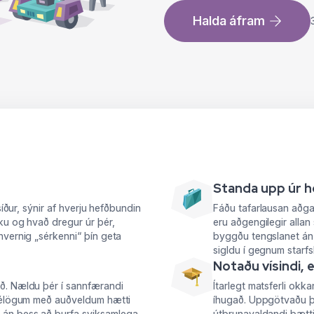
Halda áfram
Standa upp úr 
síður, sýnir af hverju hefðbundin
Fáðu tafarlausan aðgan
ku og hvað dregur úr þér,
eru aðgengilegir allan 
hvernig „sérkenni“ þín geta
byggðu tengslanet án 
sigldu í gegnum starf
Notaðu vísindi, e
ð. Nældu þér í sannfærandi
Ítarlegt matsferli okkar
sfélögum með auðveldum hætti
íhugað. Uppgötvaðu þit
án þess að þurfa sviksamlega
útbrunavaldandi þætti, 