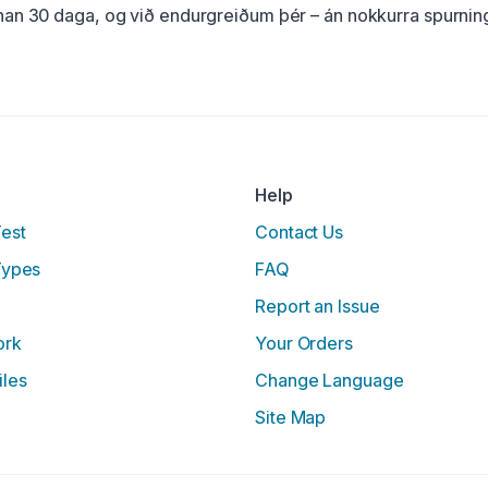
nan 30 daga, og við endurgreiðum þér – án nokkurra spurnin
Help
Test
Contact Us
Types
FAQ
Report an Issue
ork
Your Orders
iles
Change Language
Site Map