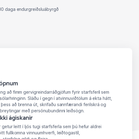
30 daga endurgreiðsluábyrgð
hópnum
g að fimm gervigreindarráðgjöfum fyrir starfsferil sem
sólarhringinn. Sláðu í gegn í atvinnuviðtölum á ekta hátt,
þess að brenna út, skrifaðu sannfærandi ferilskrá og
sbreytingar með persónubundinni leiðsögn.
kki ágiskanir
 getur leitt í ljós tugi starfsferla sem þú hefur aldrei
t fullkomna vinnuumhverfi, leiðtogastíl,
starfsleg gildi og fleira.