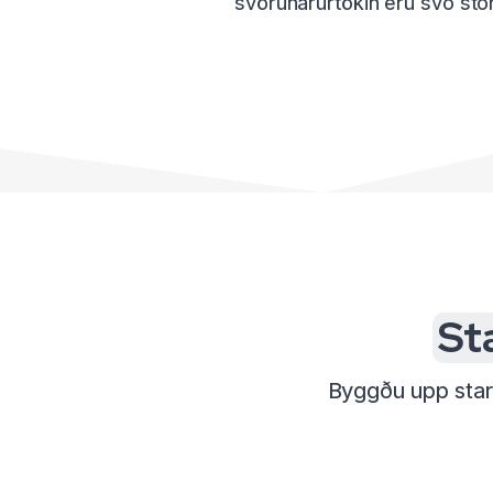
svörunarúrtökin eru svo stó
St
Byggðu upp starf