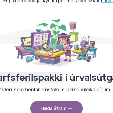
r. Ef þú hefur áhuga, kynntu þér meira um okkar
opnu 
arfsferilspakki
í úrvalsút
sferil sem hentar einstökum persónuleika þínum, 
Halda áfram