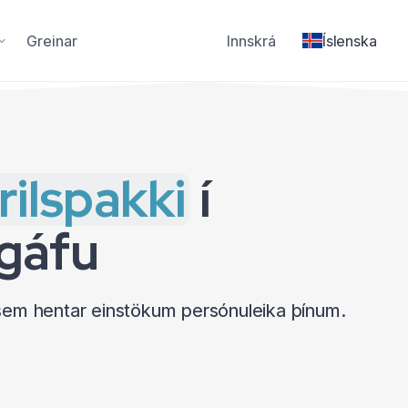
Greinar
Innskrá
Íslenska
rilspakki
í
tgáfu
 sem hentar einstökum persónuleika þínum.