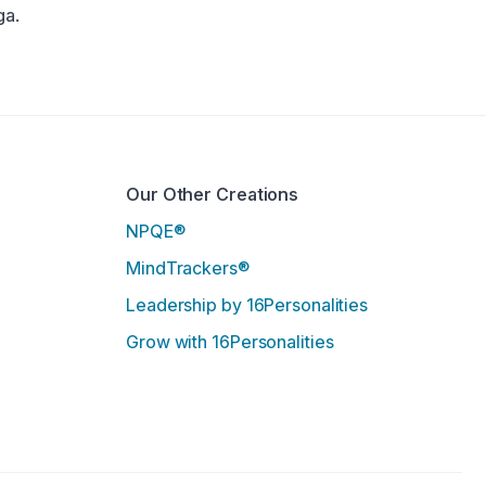
ga.
Our Other Creations
NPQE®
MindTrackers®
Leadership by 16Personalities
Grow with 16Personalities