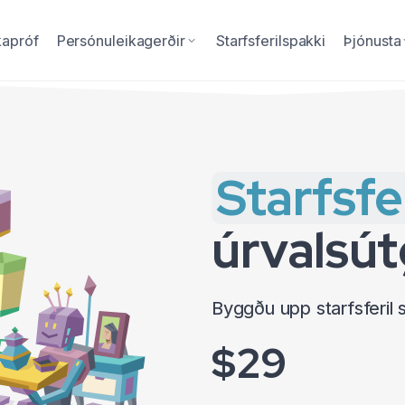
kapróf
Persónuleikagerðir
Starfsferilspakki
Þjónusta
Starfsfe
úrvalsú
Byggðu upp starfsferil
$29