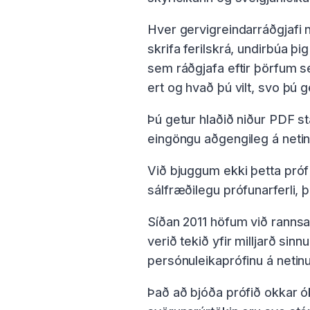
Hver gervigreindarráðgjafi n
skrifa ferilskrá, undirbúa þ
sem ráðgjafa eftir þörfum s
ert og hvað þú vilt, svo þú ge
Þú getur hlaðið niður PDF st
eingöngu aðgengileg á netin
Við bjuggum ekki þetta próf 
sálfræðilegu prófunarferli
Síðan 2011 höfum við rannsak
verið tekið yfir milljarð s
persónuleikaprófinu á netinu
Það að bjóða prófið okkar ó