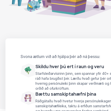
Svona ætlum við að hjálpa þér að ná þessu:
Skildu hver þú ert í raun og veru
Starfsleiðarvísirinn þinn, sem spannar yfir 40+ 
ráð hafa brugðist þér. Lærðu hvað gefur þér or
hvernig persónuleiki þinn skapar verðmæti og 
orðið að ofurkröftum.
Bættu samskiptahæfni þína
Ráðgátaðu hvað hvetur hverja persónuleikager
samskiptahæfileika, taktu á erfiðum samstarf
og byggðu upp raunveruleg fagleg sambönd – 