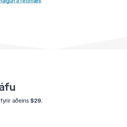
nálgun á réttmæti
.
gáfu
fyrir aðeins
$29
.