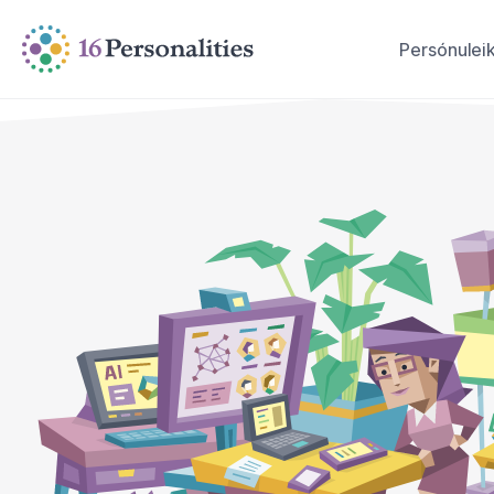
Fara beint að aðalefni
Fara beint í aðgengisvalkosti
Persónulei