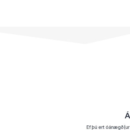
Á
Ef þú ert óánægð(ur