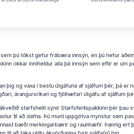
sem þú tókst gefur frábæra innsýn, en þú hefur aðei
kkinn okkar inniheldur alla þá innsýn sem eftir er um
sjálfan þig og vaxa í bestu útgáfuna af sjálfum þér, þá
ari, árangursríkari og fjölhæfari útgáfu af sjálfum þé
t ákveðið starfsheiti sýnir Starfsferilspakkinn þér þau
gastur til að dafna. Þú munt uppgötva mynstur sem passa 
st bæði merkingarbærir og raunhæfir. Þannig ert þú e
n til að taka réttu ákvörðunina fyrir sjálfa(n) þig.