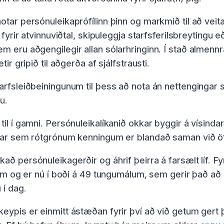
otar persónuleikaprófílinn þinn og markmið til að veit
ig fyrir atvinnuviðtal, skipuleggja starfsferilsbreytin
em eru aðgengilegir allan sólarhringinn. Í stað almen
tir gripið til aðgerða af sjálfstrausti.
arfsleiðbeiningunum til þess að nota án nettengingar s
u.
til í gamni. Persónuleikalíkanið okkar byggir á vísin
, þar sem rótgrónum kenningum er blandað saman við 
að persónuleikagerðir og áhrif þeirra á farsælt líf. Fy
innum og er nú í boði á 49 tungumálum, sem gerir það a
 í dag.
keypis er einmitt ástæðan fyrir því að við getum gert