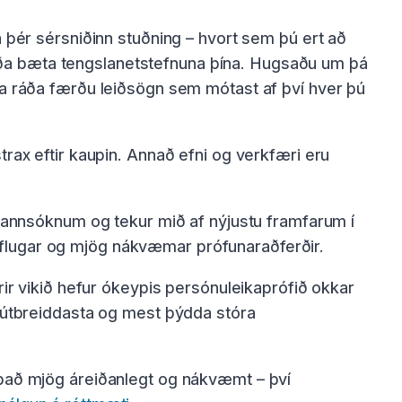
a þér sérsniðinn stuðning – hvort sem þú ert að
gu eða bæta tengslanetstefnuna þína. Hugsaðu um þá
nra ráða færðu leiðsögn sem mótast af því hver þú
trax eftir kaupin. Annað efni og verkfæri eru
darannsóknum og tekur mið af nýjustu framfarum í
öflugar og mjög nákvæmar prófunaraðferðir.
rir vikið hefur ókeypis persónuleikaprófið okkar
ð útbreiddasta og mest þýdda stóra
 það mjög áreiðanlegt og nákvæmt – því