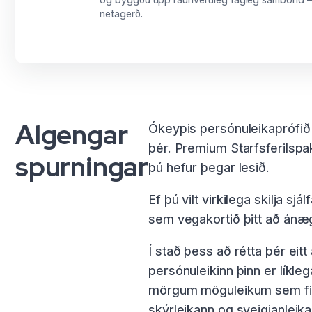
netagerð.
Algengar
Ókeypis persónuleikaprófið 
þér. Premium Starfsferilspa
spurningar
þú hefur þegar lesið.
Ef þú vilt virkilega skilja 
sem vegakortið þitt að ánægð
Í stað þess að rétta þér eit
persónuleikinn þinn er líkle
mörgum möguleikum sem finna
skýrleikann og sveigjanleikan