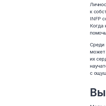
Личнос
к собс
INFP с
Когда 
помочь
Среди 
может 
их сер
научат
с ощущ
Вы