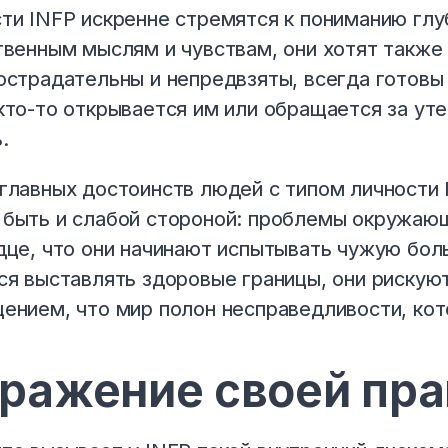
ти INFP искренне стремятся к пониманию глу
твенным мыслям и чувствам, они хотят также 
острадательны и непредвзяты, всегда готовы
кто-то открывается им или обращается за ут
.
главных достоинств людей с типом личности 
быть и слабой стороной: проблемы окружающ
дце, что они начинают испытывать чужую боль
ся выставлять здоровые границы, они рискую
ением, что мир полон несправедливости, кот
ражение своей пр