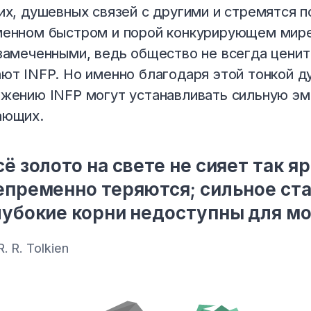
их, душевных связей с другими и стремятся 
енном быстром и порой конкурирующем мире 
замеченными, ведь общество не всегда ценит
ют INFP. Но именно благодаря этой тонкой д
жению INFP могут устанавливать сильную эмо
ающих.
сё золото на свете не сияет так яр
епременно теряются; сильное ста
лубокие корни недоступны для мо
R. R. Tolkien