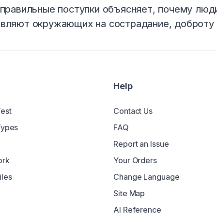
 правильные поступки объясняет, почему люди
вляют окружающих на сострадание, доброту и
Help
Test
Contact Us
Types
FAQ
Report an Issue
ork
Your Orders
iles
Change Language
Site Map
AI Reference