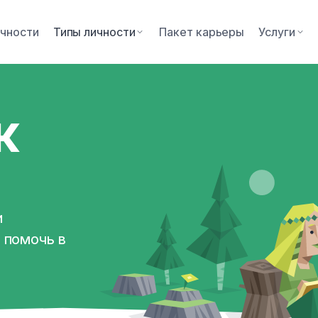
ичности
Типы личности
Пакет карьеры
Услуги
к
и
 помочь в