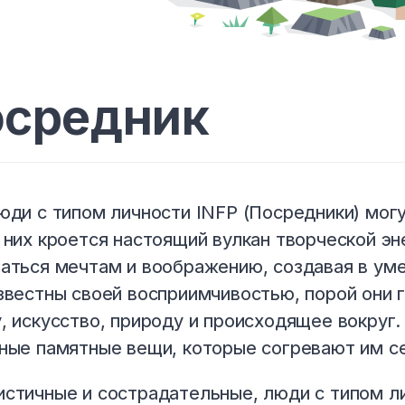
средник
юди с типом личности INFP (Посредники) мог
 них кроется настоящий вулкан творческой эн
аться мечтам и воображению, создавая в ум
звестны своей восприимчивостью, порой они 
, искусство, природу и происходящее вокруг.
ные памятные вещи, которые согревают им с
стичные и сострадательные, люди с типом л