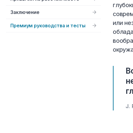
глубок
Заключение
соврем
или не
Премиум руководства и тесты
облада
вообра
окруж
В
н
г
J. 