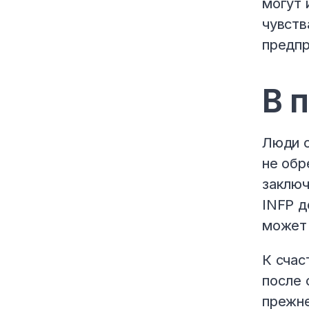
могут 
чувств
предпр
В 
Люди с
не обр
заключ
INFP д
может 
К счас
после 
прежне