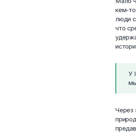
Мало ч
кем-то
люди с
что ср
удержа
истори
У 
мы
Через 
природ
предав