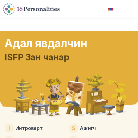
Үндсэн агуулга руу шилжих
Хандах боломжийн тохиргоонууд руу алгасах
Монгол
Адал явдалчин
ISFP Зан чанар
I
Интроверт
S
Ажигч