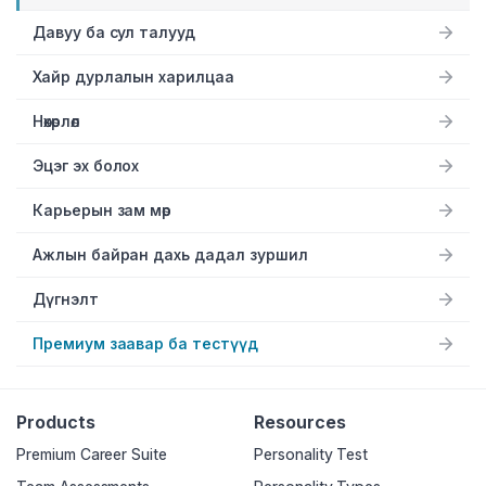
Давуу ба сул талууд
Хайр дурлалын харилцаа
Нөхөрлөл
Эцэг эх болох
Карьерын зам мөр
Ажлын байран дахь дадал зуршил
Дүгнэлт
Премиум заавар ба тестүүд
Products
Resources
Premium Career Suite
Personality Test