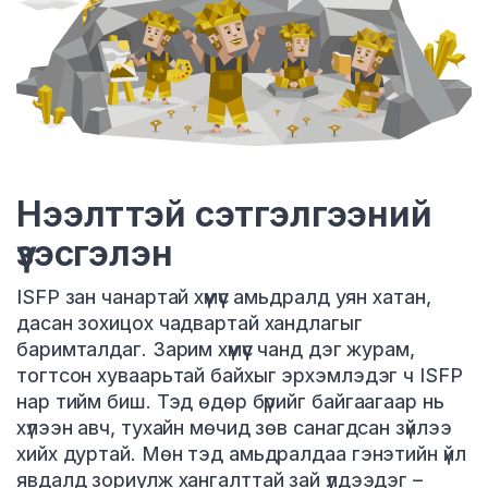
Нээлттэй сэтгэлгээний
үзэсгэлэн
ISFP зан чанартай хүмүүс амьдралд уян хатан,
дасан зохицох чадвартай хандлагыг
баримталдаг. Зарим хүмүүс чанд дэг журам,
тогтсон хуваарьтай байхыг эрхэмлэдэг ч ISFP
нар тийм биш. Тэд өдөр бүрийг байгаагаар нь
хүлээн авч, тухайн мөчид зөв санагдсан зүйлээ
хийх дуртай. Мөн тэд амьдралдаа гэнэтийн үйл
явдалд зориулж хангалттай зай үлдээдэг –