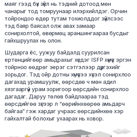
маяг гээд бүх зүйл нь тэдний дотоод мөн
чанарыг тод томруунаар илэрхийлдэг. Орчин
тойрондоо өдөр тутам тохиолддог зүйлсээс
тэд баяр баясал олж авах замаар
сонирхолтой, өвөрмөц араншингаараа бусдыг
гайхшруулах нь олон.
Шударга ёс, уужуу байдалд суурилсан
ертөнцийгөөр амьдрахыг хүсдэг ISFP хүмүүс эргэн
тойрноо өөдрөг эерэг сэтгэлээр дүүргэхийг
зорьдог. Тэд ойр дотны хүмүүсээ хүсэл сонирхлоо
дагахад урамшуулж, өөрсдөө ч мөн адил
хязгааргүй урам зоригоор өөрсдийн сонирхлоо
дагадаг. Даруу төлөв байдлаараа тэд
өөрсдийгөө зүгээр л “өөрийнхөөрөө амьдарч
байгаа” гэж хардаг учраас өөрсдийнхөө хэр
гайхалтай болохыг ухаарах нь ховор.