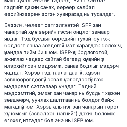
маш чухал. Энэ нь тэдэнд “Би яг хэн бэ?”
гэдгийг дахин санах, өөрөөр хэлбэл
өөрийнхөөрөө эргэн хувирахад нь тусалдаг.
Бүтээлч, чөлөөт сэтгэлгээтэй ISFP зан
чанартай хүмүүс өөрийн гэсэн онцлог замаар
явдаг. Тэд бусдын өөрсдийн тухай юу гэж
боддогт санаа зовдоггүй мэт харагдаж болох ч,
үнэндээ тийм биш юм. ISFP-үүд бодлоготой,
ажиглах чадвар сайтай бөгөөд хүмүүсийн үл
илэрхийлсэн мэдрэмж, санаа бодлыг мэдэрч
чаддаг. Хэрэв тэд таалагдаагүй, хүлээн
зөвшөөрөгдөөгүй эсвэл үнэлэгдээгүй гэж
мэдэрвэл сэтгэлээр унадаг. Тэдний
мэдрэмтгий, эмзэг зан чанар нь бусдыг хүлээн
зөвшөөрч, уучлах шалтгаан нь болдог байж
магадгүй юм. Хэрэв аль нэг зан чанарын төрөл
хүн юмсыг (эсвэл хэн нэгнийг) дахин боломж
өгөхөд итгэдэг бол энэ нь ISFP юм.