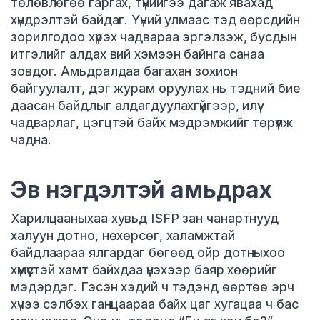
төлөвлөгөө гаргах, түүнийгээ дагаж явахад
хүндрэлтэй байдаг. Үүний улмаас тэд өөрсдийн
зорилгодоо хүрэх чадвараа эргэлзэж, бусдын
итгэлийг алдах вий хэмээн байнга санаа
зовдог. Амьдралдаа багахан зохион
байгуулалт, дэг журам оруулах нь тэдний бие
даасан байдлыг алдагдуулахгүйгээр, илүү
чадварлаг, цэгцтэй байх мэдрэмжийг төрүүлж
чадна.
Эв нэгдэлтэй амьдрах
Харилцааныхаа хувьд ISFP зан чанартнууд
халуун дотно, нөхөрсөг, халамжтай
байдлаараа ялгардаг бөгөөд ойр дотныхоо
хүмүүстэй хамт байхдаа үнэхээр баяр хөөрийг
мэдэрдэг. Гэсэн хэдий ч тэдэнд өөртөө эрч
хүчээ сэлбэх ганцаараа байх цаг хугацаа ч бас