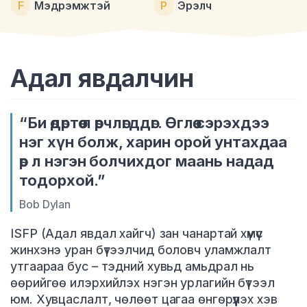
F
Мэдрэмжтэй
P
Эрэлч
Адал явдалчин
“Би өдөртөө л өөрчлөгддөг. Өглөө сэрэхдээ
нэг хүн болж, харин орой унтахдаа
өөр л нэгэн болчихдог маань надад
тодорхой.”
Bob Dylan
ISFP (Адал явдал хайгч) зан чанартай хүмүүс
жинхэнэ уран бүтээлчид боловч уламжлалт
утгаараа бус – тэдний хувьд амьдрал нь
өөрийгөө илэрхийлэх нэгэн урлагийн бүтээл
юм. Хувцаслалт, чөлөөт цагаа өнгөрүүлэх хэв