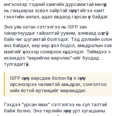
ингэснээр тэдний хамгийн дурсамжтай мөчүүд
нь ганцаараа эсвэл хайртай хүмүүстэйгээ хамт
гэнэтийн аялал, адал явдалд гарсан үе байдаг.
Энэ уян хатан сэтгэлгээ нь ISFP зан
чанартнуудыг гайхалтай уужим, аливаад шүүхгүй
байх чиг шугамтай болгодог. Тэд дэлхийн олон
янз байдал, өөр өөр үзэл бодол, амьдралын хэв
маягийг үнэхээр сонирхон хүндэлдэг. Тиймдээ ч
ихэнхдээ “өөрийгөө өөрчлөх”-ийг бусдад
тулгадаггүй.
ISFP хүмүүс өөрсдөө болон бүх л хүмүүс
хүссэнээрээ чөлөөтэй амьдрах, сонголтоо
хийх ёстой ертөнцийг мөрөөддөг.
Гэхдээ “урсан явах” сэтгэлгээ нь сул талтай
байж болно. Энэ төрлийн хүмүүс урт хугацааны