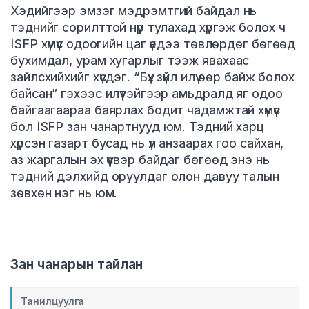
Хэдийгээр эмзэг мэдрэмтгий байдал нь
тэднийг сорилттой нүүр тулахад хүргэж болох ч
ISFP хүмүүс одоогийн цаг үедээ төвлөрдөг бөгөөд
бухимдал, урам хугарлыг тээж явахаас
зайлсхийхийг хүсдэг. “Бүх зүйл илүү өөр байж болох
байсан” гэхээс илүүтэйгээр амьдралд яг одоо
байгаагаараа баярлах бодит чадамжтай хүмүүс
бол ISFP зан чанартнууд юм. Тэдний харц
хүрсэн газарт бусад нь үл анзаарах гоо сайхан,
аз жаргалын эх үүсвэр байдаг бөгөөд энэ нь
тэдний дэлхийд оруулдаг олон давуу талын
зөвхөн нэг нь юм.
Зан чанарын тайлан
Танилцуулга