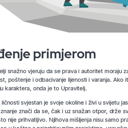
đenje primjerom
elji snažno vjeruju da se prava i autoritet moraju z
st, poštenje i odbacivanje lijenosti i varanja. Ako i
ju karaktera, onda je to Upravitelj.
 ličnosti svjestan je svoje okoline i živi u svijetu ja
o znanje znači da se, čak i uz snažan otpor, drže sv
što nije prihvatljivo. Njihova mišljenja nisu samo p