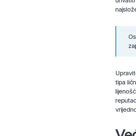
uhvatit
najslož
Os
za
Upravit
tipa li
lijenoš
reputaci
vrijedn
Ve