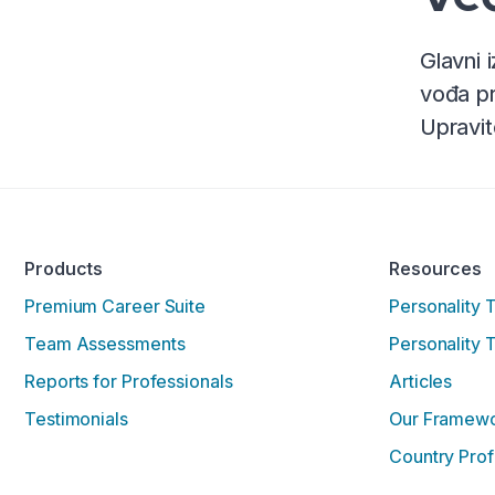
Glavni i
vođa pr
Upravit
Products
Resources
Premium Career Suite
Personality 
Team Assessments
Personality 
Reports for Professionals
Articles
Testimonials
Our Framew
Country Prof