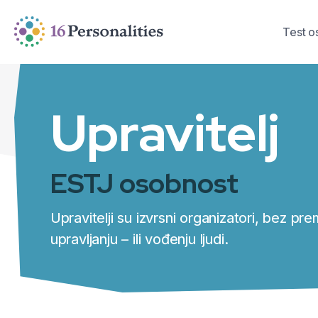
Preskoči na glavni sadržaj
Preskoči na opcije pristupačnosti
Test o
Upravitelj
ESTJ osobnost
Upravitelji su izvrsni organizatori, bez pr
upravljanju – ili vođenju ljudi.