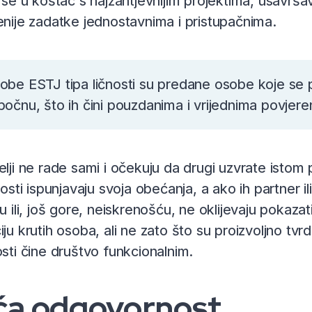
i se u koštac s najzahtjevnijim projektima, usavršava
enije zadatke jednostavnima i pristupačnima.
obe ESTJ tipa ličnosti su predane osobe koje se 
počnu, što ih čini pouzdanima i vrijednima povjere
elji ne rade sami i očekuju da drugi uzvrate ist
čnosti ispunjavaju svoja obećanja, a ako ih partner
ću ili, još gore, neiskrenošću, ne oklijevaju pokaz
ju krutih osoba, ali ne zato što su proizvoljno tvrd
osti čine društvo funkcionalnim.
ća odgovornost