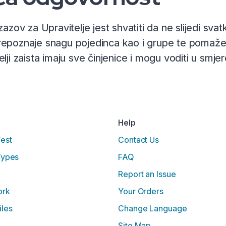
zazov za Upravitelje jest shvatiti da ne slijedi svatko
epoznaje snagu pojedinca kao i grupe te pomaže iz
elji zaista imaju sve činjenice i mogu voditi u smj
Help
Test
Contact Us
Types
FAQ
Report an Issue
ork
Your Orders
iles
Change Language
Site Map