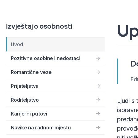
Up
Izvještaj o osobnosti
Uvod
Pozitivne osobine i nedostaci
Do
Romantične veze
Ed
Prijateljstva
Roditeljstvo
Ljudi s
ispravn
Karijerni putovi
predano
Navike na radnom mjestu
provođe
niti vel