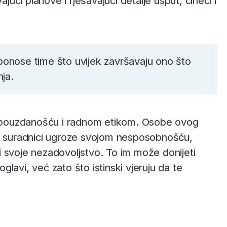
jući planove i rješavajući detalje usput, čineći i
ponose time što uvijek završavaju ono što
nja.
om pouzdanošću i radnom etikom. Osobe ovog
 ili suradnici ugroze svojom nesposobnošću,
ati svoje nezadovoljstvo. To im može donijeti
oglavi, već zato što istinski vjeruju da te