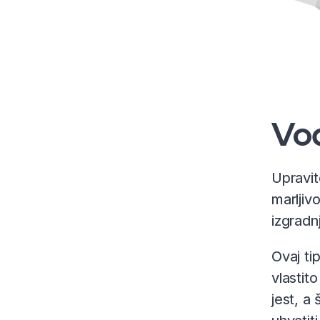
Vo
Upravit
marljivo
izgradn
Ovaj tip
vlastit
jest, a 