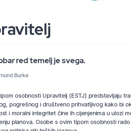
ravitelj
bar red temelj je svega.
mund Burke
 tipom osobnosti Upravitelj (ESTJ) predstavljaju trad
og, pogrešnog i društveno prihvatljivog kako bi okup
st i moralni integritet čine ih cijenjenima u ulozi 
nju planova. Osobe s ovim tipom osobnosti rado p
ikog pritiska niti teških izazova.