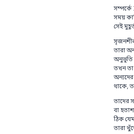
সম্পর্কে
সময় কা
সেই মুহূ
সৃজনশীল
তারা অন্
অনুভূতি
তখন তা 
অন্যদের 
থাকে, ত
তাদের স
বা হতাশ
ঠিক যে
তারা খু