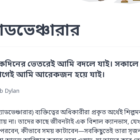
যাডভেঞ্চারার
কদিনের ভেতরেই আমি বদলে যাই। সকালে যে
গেই আমি আরেকজন হয়ে যাই।
b Dylan
যাডভেঞ্চারার) ব্যক্তিত্বের অধিকারীরা প্রকৃত অর্থেই শি
পায় না। তাদের কাছে জীবনটাই এক বিশাল ক্যানভাস, যেখা
রবেন, কীভাবে সময় কাটাবেন—সবকিছুতেই তারা সৃজনশী