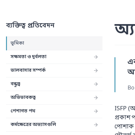
অ্
ব্যক্তিত্ব প্রতিবেদন
ভূমিকা
সক্ষমতা ও দুর্বলতা
এ
ভালবাসার সম্পর্ক
আ
বন্ধুত্ব
Bo
অভিভাবকত্ব
ISFP (অ্
পেশাগত পথ
প্রকাশ 
কর্মক্ষেত্রের অভ্যাসগুলি
পোশাক প