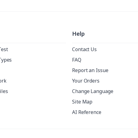
Help
Test
Contact Us
Types
FAQ
Report an Issue
ork
Your Orders
iles
Change Language
Site Map
AI Reference