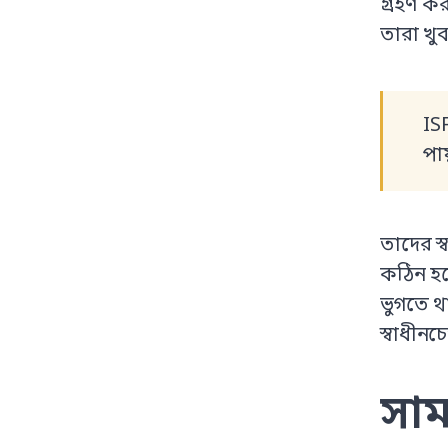
গ্রহণ ক
তারা খু
IS
পা
তাদের স্
কঠিন হত
ভুগতে থ
স্বাধীনচ
সাম