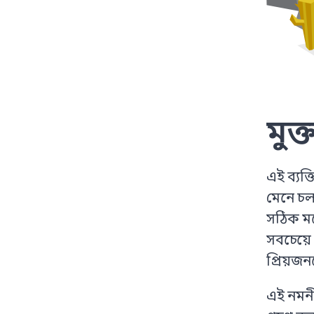
মুক্
এই ব্যক্
মেনে চল
সঠিক মন
সবচেয়ে
প্রিয়জ
এই নমনী