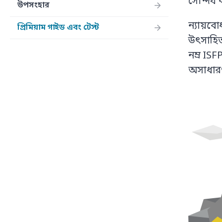
সৌন্দর্
উপসংহার
ন্যায়বোধ
প্রিমিয়াম গাইড এবং টেস্ট
উৎসাহিত
নম্র IS
অসাধার