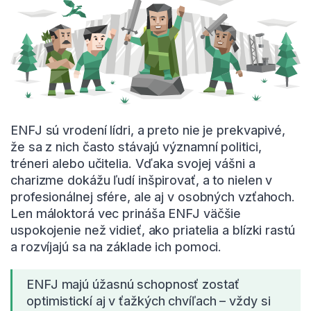
ENFJ sú vrodení lídri, a preto nie je prekvapivé,
že sa z nich často stávajú významní politici,
tréneri alebo učitelia. Vďaka svojej vášni a
charizme dokážu ľudí inšpirovať, a to nielen v
profesionálnej sfére, ale aj v osobných vzťahoch.
Len máloktorá vec prináša ENFJ väčšie
uspokojenie než vidieť, ako priatelia a blízki rastú
a rozvíjajú sa na základe ich pomoci.
ENFJ majú úžasnú schopnosť zostať
optimistickí aj v ťažkých chvíľach – vždy si