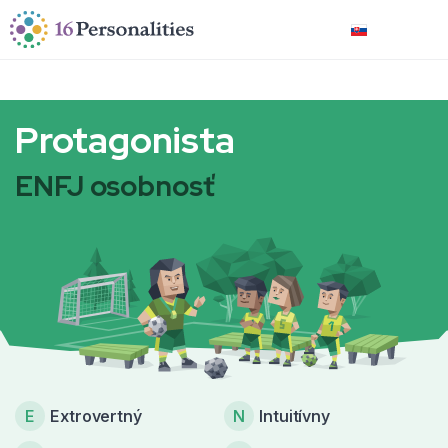
Preskočiť na hlavný obsah
Preskočiť na možnosti dostupnosti
Slovenčina
Protagonista
ENFJ osobnosť
E
Extrovertný
N
Intuitívny