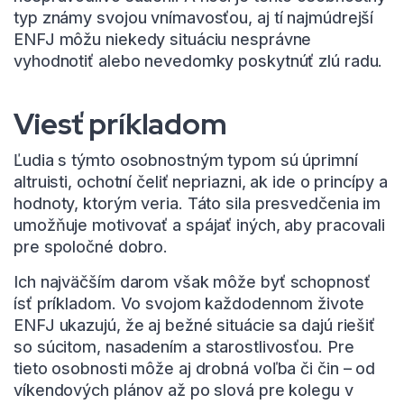
typ známy svojou vnímavosťou, aj tí najmúdrejší
ENFJ môžu niekedy situáciu nesprávne
vyhodnotiť alebo nevedomky poskytnúť zlú radu.
Viesť príkladom
Ľudia s týmto osobnostným typom sú úprimní
altruisti, ochotní čeliť nepriazni, ak ide o princípy a
hodnoty, ktorým veria. Táto sila presvedčenia im
umožňuje motivovať a spájať iných, aby pracovali
pre spoločné dobro.
Ich najväčším darom však môže byť schopnosť
ísť príkladom. Vo svojom každodennom živote
ENFJ ukazujú, že aj bežné situácie sa dajú riešiť
so súcitom, nasadením a starostlivosťou. Pre
tieto osobnosti môže aj drobná voľba či čin – od
víkendových plánov až po slová pre kolegu v