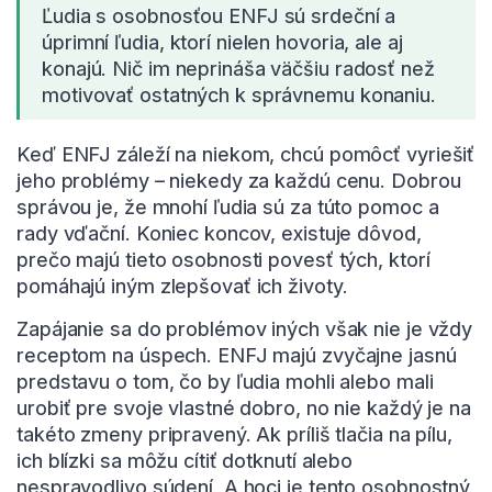
Ľudia s osobnosťou ENFJ sú srdeční a
úprimní ľudia, ktorí nielen hovoria, ale aj
konajú. Nič im neprináša väčšiu radosť než
motivovať ostatných k správnemu konaniu.
Keď ENFJ záleží na niekom, chcú pomôcť vyriešiť
jeho problémy – niekedy za každú cenu. Dobrou
správou je, že mnohí ľudia sú za túto pomoc a
rady vďační. Koniec koncov, existuje dôvod,
prečo majú tieto osobnosti povesť tých, ktorí
pomáhajú iným zlepšovať ich životy.
Zapájanie sa do problémov iných však nie je vždy
receptom na úspech. ENFJ majú zvyčajne jasnú
predstavu o tom, čo by ľudia mohli alebo mali
urobiť pre svoje vlastné dobro, no nie každý je na
takéto zmeny pripravený. Ak príliš tlačia na pílu,
ich blízki sa môžu cítiť dotknutí alebo
nespravodlivo súdení. A hoci je tento osobnostný