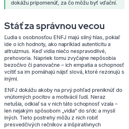
dokážu pripomenúť, za čo môžu byť vďační.
Stáť za správnou vecou
Ľudia s osobnosťou ENFJ majú silný hlas, pokiaľ
ide o ich hodnoty, ako napríklad autenticitu a
altruizmus. Keď vidia niečo nespravodlivé,
prehovoria. Napriek tomu zvyčajne nepôsobia
bezočivo či panovačne – ich empatia a schopnosť
vcítiť sa im pomáhajú nájsť slová, ktoré rezonujú s
inými.
ENFJ dokážu akoby na prvý pohľad preniknúť do
vnútorných pocitov a motivácií ľudí. Neraz
netušia, odkiaľ sa v nich táto schopnosť vzala –
len nejakým spôsobom „vidia“ do sŕdc a myslí
iných. Tieto postrehy môžu z nich robiť
presvedčivých rečníkov a inšpiratívnych