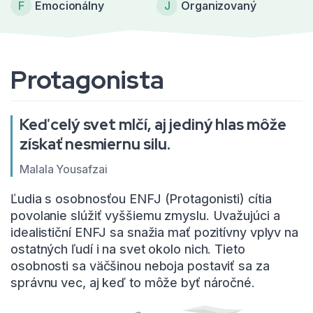
F
Emocionálny
J
Organizovaný
Protagonista
Keď celý svet mlčí, aj jediný hlas môže
získať nesmiernu silu.
Malala Yousafzai
Ľudia s osobnosťou ENFJ (Protagonisti) cítia
povolanie slúžiť vyššiemu zmyslu. Uvažujúci a
idealističní ENFJ sa snažia mať pozitívny vplyv na
ostatných ľudí i na svet okolo nich. Tieto
osobnosti sa väčšinou neboja postaviť sa za
správnu vec, aj keď to môže byť náročné.