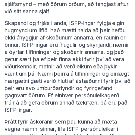
sjálfsmynd – með öðrum orðum, að tengjast aftur
við sitt sanna sjálf.
Skapandi og frjáls í anda, ISFP-ingar fylgja eigin
hugmynd um lífið. Það mætti halda að þeir hefðu
ekki áhyggjur af skoðunum annarra, en raunin er
önnur. ISFP-ingar eru íhugulir og skynjandi, næmir
á óyrtar tilfinningar og skoðanir annarra, og það
getur sært þá ef þeir finna ekki fyrir því að vera
viðurkenndir, metnir að verðleikum eða þykir
vænt um þá. Næmi þeirra á tilfinningar og einlægt
nærgætni gæti verið hluti af ástæðunni fyrir því að
þeir eru svo umburðarlyndir og fyrirgefandi
gagnvart öðrum. Ef einhver persónuleikagerð
trúir á að gefa öðrum annað tækifæri, þá eru það
ISFP-ingar.
Þrátt fyrir áskoranir sem þau kunna að mæta
vegna næmni sinnar, lifa ISFP-persónuleikar í