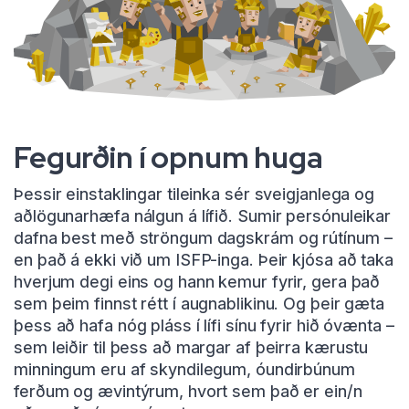
Fegurðin í opnum huga
Þessir einstaklingar tileinka sér sveigjanlega og
aðlögunarhæfa nálgun á lífið. Sumir persónuleikar
dafna best með ströngum dagskrám og rútínum –
en það á ekki við um ISFP-inga. Þeir kjósa að taka
hverjum degi eins og hann kemur fyrir, gera það
sem þeim finnst rétt í augnablikinu. Og þeir gæta
þess að hafa nóg pláss í lífi sínu fyrir hið óvænta –
sem leiðir til þess að margar af þeirra kærustu
minningum eru af skyndilegum, óundirbúnum
ferðum og ævintýrum, hvort sem það er ein/n