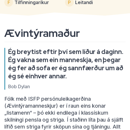
F
Tilfinningaríkur
P
Leitandi
Ævintýramaður
Ég breytist eftir því sem líður á daginn.
Ég vakna sem ein manneskja, en þegar
ég fer að sofa er ég sannfærður um að
ég sé einhver annar.
Bob Dylan
Fólk með ISFP persónuleikagerðina
(Ævintýramanneskjur) er í raun eins konar
„listamenn“ – þó ekki endilega í klassískum
skilningi pensla og striga. Í staðinn líta þau á sjálft
lífið sem striga fyrir sköpun sína og tjáningu. Allt