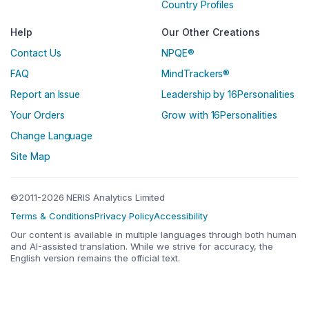
Country Profiles
Help
Our Other Creations
Contact Us
NPQE®
FAQ
MindTrackers®
Report an Issue
Leadership by 16Personalities
Your Orders
Grow with 16Personalities
Change Language
Site Map
©2011-2026 NERIS Analytics Limited
Terms & Conditions
Privacy Policy
Accessibility
Our content is available in multiple languages through both human
and AI-assisted translation. While we strive for accuracy, the
English version remains the official text.