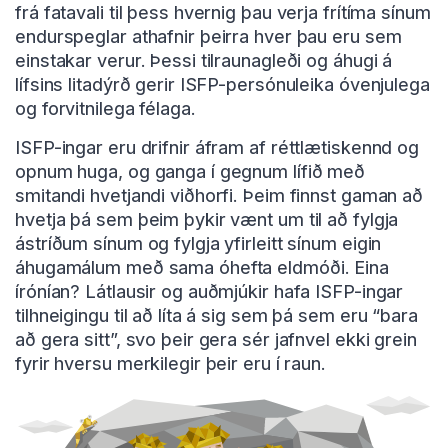
frá fatavali til þess hvernig þau verja frítíma sínum
endurspeglar athafnir þeirra hver þau eru sem
einstakar verur. Þessi tilraunagleði og áhugi á
lífsins litadýrð gerir ISFP-persónuleika óvenjulega
og forvitnilega félaga.
ISFP-ingar eru drifnir áfram af réttlætiskennd og
opnum huga, og ganga í gegnum lífið með
smitandi hvetjandi viðhorfi. Þeim finnst gaman að
hvetja þá sem þeim þykir vænt um til að fylgja
ástríðum sínum og fylgja yfirleitt sínum eigin
áhugamálum með sama óhefta eldmóði. Eina
írónían? Látlausir og auðmjúkir hafa ISFP-ingar
tilhneigingu til að líta á sig sem þá sem eru “bara
að gera sitt”, svo þeir gera sér jafnvel ekki grein
fyrir hversu merkilegir þeir eru í raun.