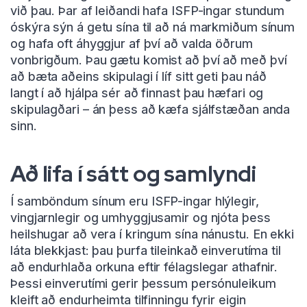
við þau. Þar af leiðandi hafa ISFP-ingar stundum
óskýra sýn á getu sína til að ná markmiðum sínum
og hafa oft áhyggjur af því að valda öðrum
vonbrigðum. Þau gætu komist að því að með því
að bæta aðeins skipulagi í líf sitt geti þau náð
langt í að hjálpa sér að finnast þau hæfari og
skipulagðari – án þess að kæfa sjálfstæðan anda
sinn.
Að lifa í sátt og samlyndi
Í samböndum sínum eru ISFP-ingar hlýlegir,
vingjarnlegir og umhyggjusamir og njóta þess
heilshugar að vera í kringum sína nánustu. En ekki
láta blekkjast: þau þurfa tileinkað einverutíma til
að endurhlaða orkuna eftir félagslegar athafnir.
Þessi einverutími gerir þessum persónuleikum
kleift að endurheimta tilfinningu fyrir eigin