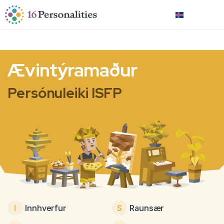
Fara beint að aðalefni
Fara beint í aðgengisvalkosti
Íslenska
Ævintýramaður
Persónuleiki ISFP
I
Innhverfur
S
Raunsær