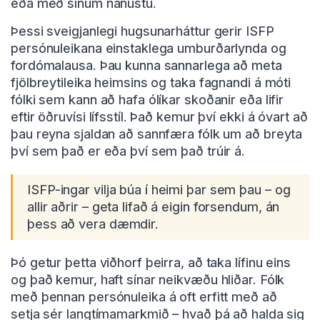
eða með sínum nánustu.
Þessi sveigjanlegi hugsunarháttur gerir ISFP
persónuleikana einstaklega umburðarlynda og
fordómalausa. Þau kunna sannarlega að meta
fjölbreytileika heimsins og taka fagnandi á móti
fólki sem kann að hafa ólíkar skoðanir eða lifir
eftir öðruvísi lífsstíl. Það kemur því ekki á óvart að
þau reyna sjaldan að sannfæra fólk um að breyta
því sem það er eða því sem það trúir á.
ISFP-ingar vilja búa í heimi þar sem þau – og
allir aðrir – geta lifað á eigin forsendum, án
þess að vera dæmdir.
Þó getur þetta viðhorf þeirra, að taka lífinu eins
og það kemur, haft sínar neikvæðu hliðar. Fólk
með þennan persónuleika á oft erfitt með að
setja sér langtímamarkmið – hvað þá að halda sig