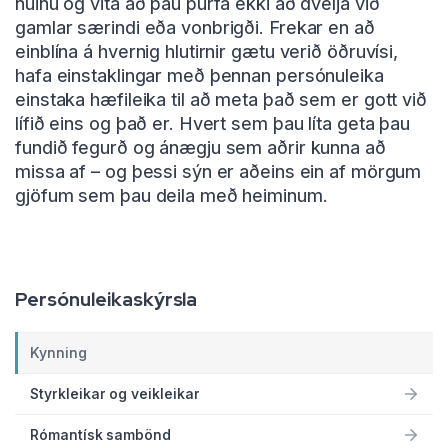
núinu og vita að þau þurfa ekki að dvelja við
gamlar særindi eða vonbrigði. Frekar en að
einblína á hvernig hlutirnir gætu verið öðruvísi,
hafa einstaklingar með þennan persónuleika
einstaka hæfileika til að meta það sem er gott við
lífið eins og það er. Hvert sem þau líta geta þau
fundið fegurð og ánægju sem aðrir kunna að
missa af – og þessi sýn er aðeins ein af mörgum
gjöfum sem þau deila með heiminum.
Persónuleikaskýrsla
Kynning
Styrkleikar og veikleikar
Rómantísk sambönd