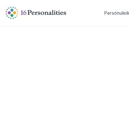
Fara beint að aðalefni
Fara beint í aðgengisvalkosti
Persónulei