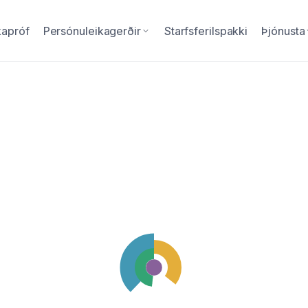
kapróf
Persónuleikagerðir
Starfsferilspakki
Þjónusta