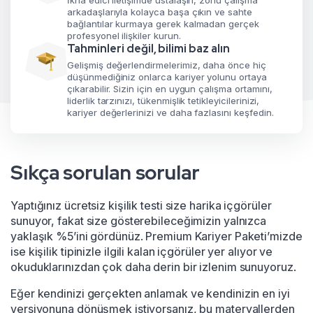
İkna edici iletişimde ustalaşın, zorlu çalışma
arkadaşlarıyla kolayca başa çıkın ve sahte
bağlantılar kurmaya gerek kalmadan gerçek
profesyonel ilişkiler kurun.
Tahminleri değil, bilimi baz alın
Gelişmiş değerlendirmelerimiz, daha önce hiç
düşünmediğiniz onlarca kariyer yolunu ortaya
çıkarabilir. Sizin için en uygun çalışma ortamını,
liderlik tarzınızı, tükenmişlik tetikleyicilerinizi,
kariyer değerlerinizi ve daha fazlasını keşfedin.
Sıkça sorulan sorular
Yaptığınız ücretsiz kişilik testi size harika içgörüler
sunuyor, fakat size gösterebileceğimizin yalnızca
yaklaşık %5’ini gördünüz. Premium Kariyer Paketi’mizde
ise kişilik tipinizle ilgili kalan içgörüler yer alıyor ve
okuduklarınızdan çok daha derin bir izlenim sunuyoruz.
Eğer kendinizi gerçekten anlamak ve kendinizin en iyi
versiyonuna dönüşmek istiyorsanız, bu materyallerden