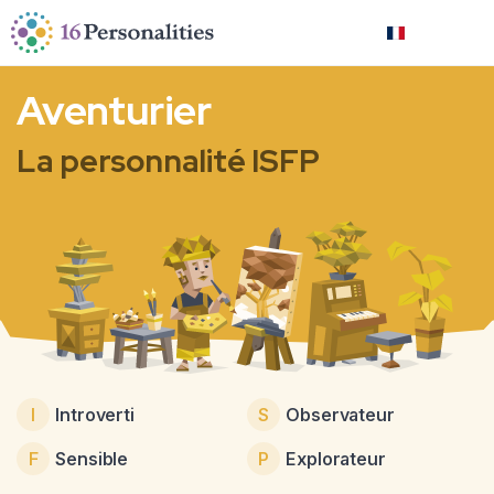
Passer au contenu principal
Passer aux options d’accessibilité
Français
Aventurier
La personnalité ISFP
I
Introverti
S
Observateur
F
Sensible
P
Explorateur