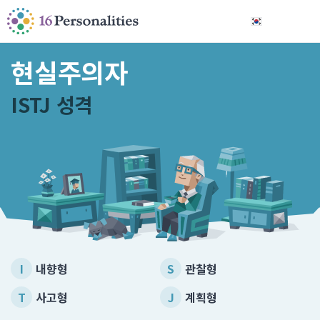
본문으로 건너뛰기
접근성 옵션으로 건너뛰기
한국어
현실주의자
ISTJ 성격
I
내향형
S
관찰형
T
사고형
J
계획형