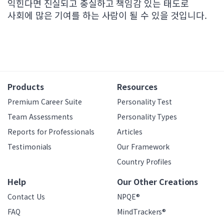
익힌다면 진실되고 충실하고 책임감 있는 태도로
사회에 많은 기여를 하는 사람이 될 수 있을 것입니다.
Products
Resources
Premium Career Suite
Personality Test
Team Assessments
Personality Types
Reports for Professionals
Articles
Testimonials
Our Framework
Country Profiles
Help
Our Other Creations
Contact Us
NPQE®
FAQ
MindTrackers®