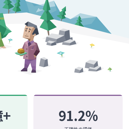
億+
91.2%