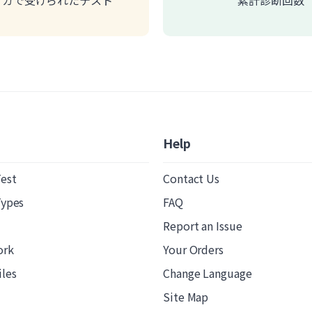
リカで受けられたテスト
累計診断回数
Help
Test
Contact Us
Types
FAQ
Report an Issue
ork
Your Orders
iles
Change Language
Site Map