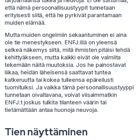
tarjoamaansa tukea ja neuvoja. Ei ole sattumaa,
että nämä persoonallisuustyypit tunnetaan
erityisesti siitä, että he pyrkivät parantamaan
muiden elämää.
Mutta muiden ongelmiin sekaantuminen ei aina
ole tie menestykseen. ENFJ:illä on yleensä
selkeä näkemys siitä, mitä ihmisten pitäisi tehdä
kehittyäkseen, mutta kaikki eivät ole valmiita
tekemään näitä muutoksia. Jos he painostavat
liikaa, heidän läheisensä saattavat tuntea
katkeruutta tai kokea tulleensa epäreilusti
tuomituiksi. Ja vaikka tämä persoonallisuustyyppi
tunnetaan oivaltavana, voivat viisaimmatkin
ENFJ:t joskus tulkita tilanteen väärin tai
tietämättään antaa huonoja neuvoja.
Tien näyttäminen