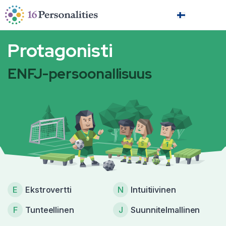
Siirry pääsisältöön
Siirry saavutettavuusasetuksiin
Suomi
Protagonisti
ENFJ-persoonallisuus
E
Ekstrovertti
N
Intuitiivinen
F
Tunteellinen
J
Suunnitelmallinen