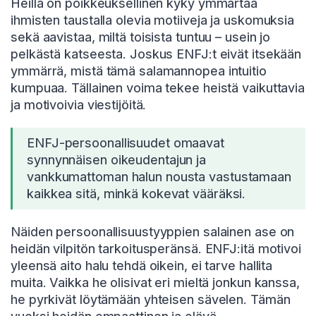
Heillä on poikkeuksellinen kyky ymmärtää
ihmisten taustalla olevia motiiveja ja uskomuksia
sekä aavistaa, miltä toisista tuntuu – usein jo
pelkästä katseesta. Joskus ENFJ:t eivät itsekään
ymmärrä, mistä tämä salamannopea intuitio
kumpuaa. Tällainen voima tekee heistä vaikuttavia
ja motivoivia viestijöitä.
ENFJ-persoonallisuudet omaavat
synnynnäisen oikeudentajun ja
vankkumattoman halun nousta vastustamaan
kaikkea sitä, minkä kokevat vääräksi.
Näiden persoonallisuustyyppien salainen ase on
heidän vilpitön tarkoitusperänsä. ENFJ:itä motivoi
yleensä aito halu tehdä oikein, ei tarve hallita
muita. Vaikka he olisivat eri mieltä jonkun kanssa,
he pyrkivät löytämään yhteisen sävelen. Tämän