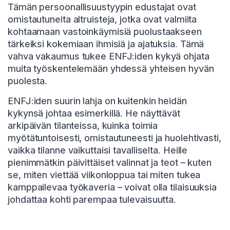
Tämän persoonallisuustyypin edustajat ovat
omistautuneita altruisteja, jotka ovat valmiita
kohtaamaan vastoinkäymisiä puolustaakseen
tärkeiksi kokemiaan ihmisiä ja ajatuksia. Tämä
vahva vakaumus tukee ENFJ:iden kykyä ohjata
muita työskentelemään yhdessä yhteisen hyvän
puolesta.
ENFJ:iden suurin lahja on kuitenkin heidän
kykynsä johtaa esimerkillä. He näyttävät
arkipäivän tilanteissa, kuinka toimia
myötätuntoisesti, omistautuneesti ja huolehtivasti,
vaikka tilanne vaikuttaisi tavalliselta. Heille
pienimmätkin päivittäiset valinnat ja teot – kuten
se, miten viettää viikonloppua tai miten tukea
kamppailevaa työkaveria – voivat olla tilaisuuksia
johdattaa kohti parempaa tulevaisuutta.