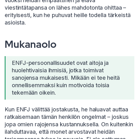
vuoksi heidän empaattinen ja elävä
viestintätapansa on lähes mahdotonta ohittaa –
erityisesti, kun he puhuvat heille todella tärkeistä
asioista.
Mukanaolo
ENFJ-persoonallisuudet ovat aitoja ja
huolehtivaisia ihmisiä, jotka toimivat
sanojensa mukaisesti. Mikään ei tee heitä
onnellisemmaksi kuin motivoida toisia
tekemään oikein.
Kun ENFJ välittää jostakusta, he haluavat auttaa
ratkaisemaan tämän henkilön ongelmat – joskus
jopa omien rajojensa kustannuksella. On kuitenkin
ilahduttavaa, että monet arvostavat heidän