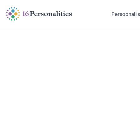
Siirry pääsisältöön
Siirry saavutettavuusasetuksiin
Persoonallis