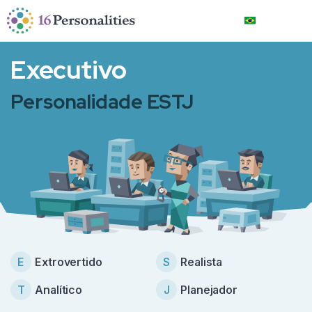
Pular para o conteúdo principal
Pular para as opções de acessibilidade
Português brasil
Executivo
Personalidade ESTJ
E
Extrovertido
S
Realista
T
Analítico
J
Planejador