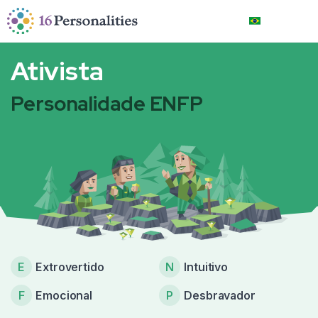
Pular para o conteúdo principal
Pular para as opções de acessibilidade
Português brasil
Ativista
Personalidade ENFP
E
Extrovertido
N
Intuitivo
F
Emocional
P
Desbravador