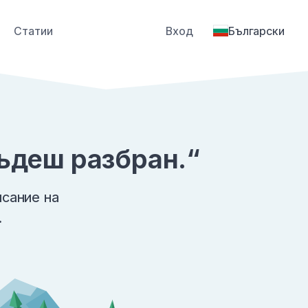
Статии
Вход
Български
бъдеш разбран.“
исание на
.