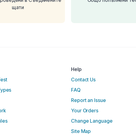
проведени в Съединените
Общо попълнени те
щати
Help
Test
Contact Us
Types
FAQ
Report an Issue
ork
Your Orders
iles
Change Language
Site Map