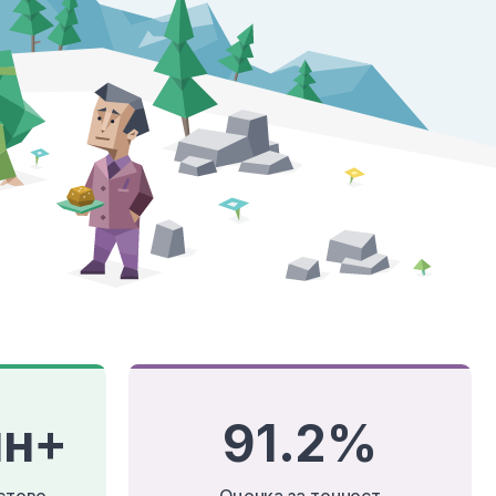
лн+
91.2%