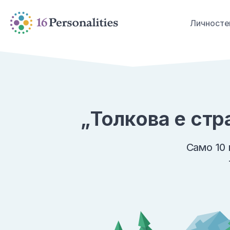
Преминете към основното съдържание
Прескачане към опциите за достъпност
Личносте
„Толкова е стр
Само 10 