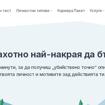
н тест
Личностни типове
Кариера Пакет
Услуги
ахотно най-накрая да 
минути, за да получиш „убийствено точно“ оп
твоята личност и мотивите зад действията ти