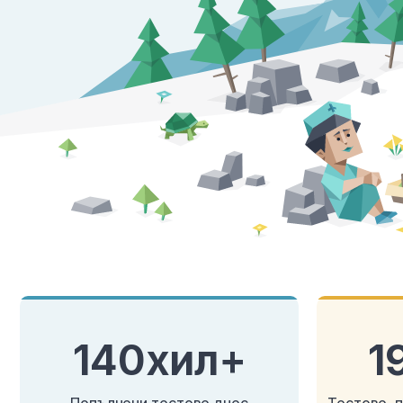
140хил+
1