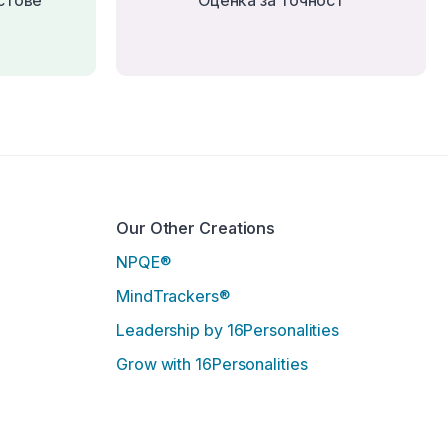
стове
Оценка за точност
Our Other Creations
NPQE®
MindTrackers®
Leadership by 16Personalities
Grow with 16Personalities