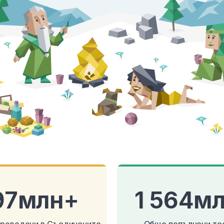
97млн+
1 564м