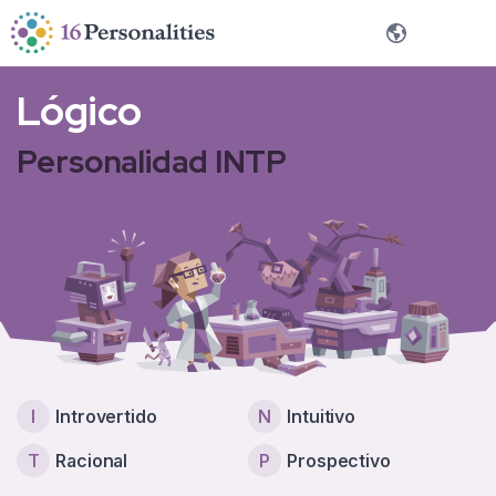
Saltar al contenido principal
Saltar a las opciones de accesibilidad
Español
Lógico
Personalidad INTP
I
Introvertido
N
Intuitivo
T
Racional
P
Prospectivo